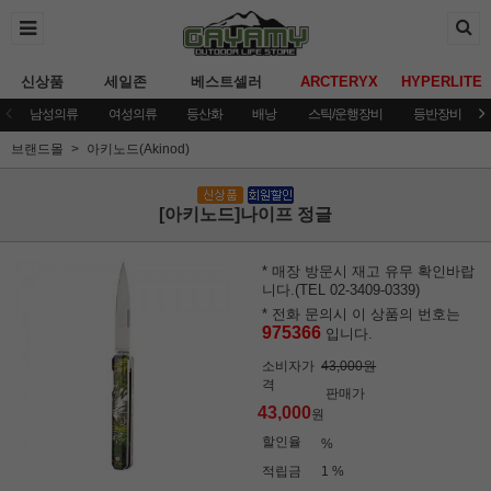
신상품
세일존
베스트셀러
ARCTERYX
HYPERLITE
남성의류
여성의류
등산화
배낭
스틱/운행장비
등반장비
브랜드몰
아키노드(Akinod)
[아키노드]나이프 정글
* 매장 방문시 재고 유무 확인바랍
니다.(TEL 02-3409-0339)
* 전화 문의시 이 상품의 번호는
975366
입니다.
소비자가
43,000원
격
판매가
43,000
원
할인율
%
적립금
1 %