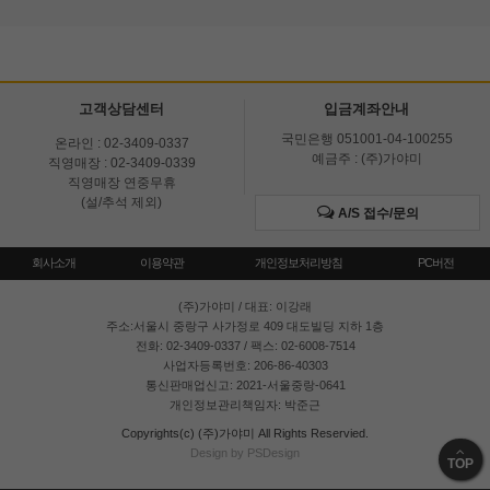
고객상담센터
입금계좌안내
국민은행 051001-04-100255
온라인 : 02-3409-0337
예금주 : (주)가야미
직영매장 : 02-3409-0339
직영매장 연중무휴
(설/추석 제외)
A/S 접수/문의
회사소개
이용약관
개인정보처리방침
PC버전
(주)가야미
/ 대표: 이강래
주소:서울시 중랑구 사가정로 409 대도빌딩 지하 1층
전화: 02-3409-0337 / 팩스: 02-6008-7514
사업자등록번호: 206-86-40303
통신판매업신고: 2021-서울중랑-0641
개인정보관리책임자: 박준근
Copyrights(c) (주)가야미 All Rights Reservied.
Design by PSDesign
TOP