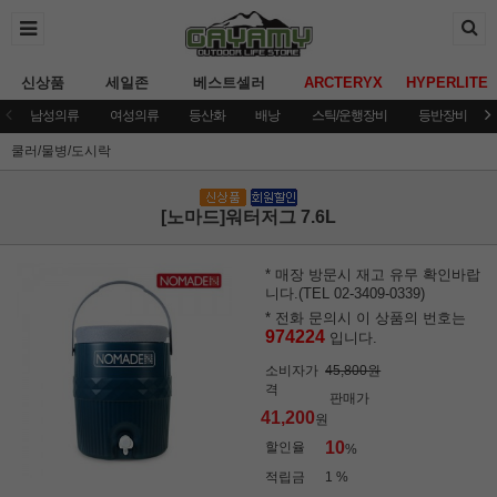
신상품
세일존
베스트셀러
ARCTERYX
HYPERLITE
남성의류
여성의류
등산화
배낭
스틱/운행장비
등반장비
쿨러/물병/도시락
[노마드]워터저그 7.6L
* 매장 방문시 재고 유무 확인바랍
니다.(TEL 02-3409-0339)
* 전화 문의시 이 상품의 번호는
974224
입니다.
소비자가
45,800원
격
판매가
41,200
원
10
할인율
%
적립금
1 %