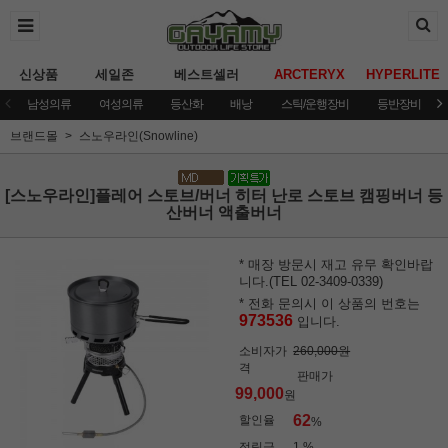
신상품
세일존
베스트셀러
ARCTERYX
HYPERLITE
남성의류
여성의류
등산화
배낭
스틱/운행장비
등반장비
브랜드몰
스노우라인(Snowline)
[스노우라인]플레어 스토브/버너 히터 난로 스토브 캠핑버너 등
산버너 액출버너
* 매장 방문시 재고 유무 확인바랍
니다.(TEL 02-3409-0339)
* 전화 문의시 이 상품의 번호는
973536
입니다.
소비자가
260,000원
격
판매가
99,000
원
62
할인율
%
적립금
1 %