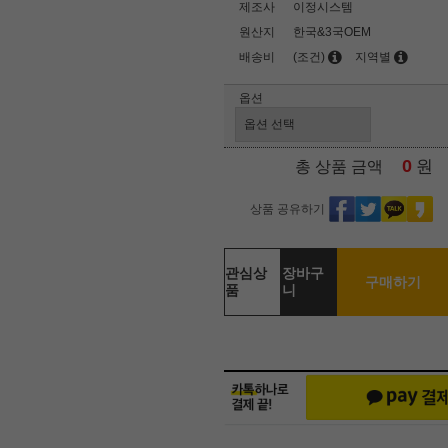
제조사
이정시스템
원산지
한국&3국OEM
배송비
(조건)
지역별
옵션
0
원
총 상품 금액
상품 공유하기
관심상
장바구
구매하기
품
니