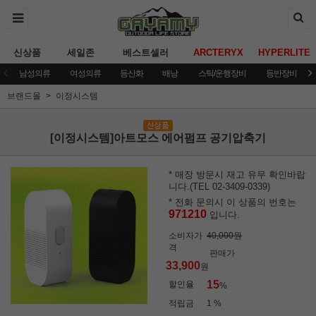
신상품
세일존
베스트셀러
ARCTERYX
HYPERLITE
남성의류
여성의류
등산화
배낭
스틱/운행장비
등반장비
브랜드몰
이정시스템
[이정시스템]아트모스 에어펌프 공기압축기
* 매장 방문시 재고 유무 확인바랍
니다.(TEL 02-3409-0339)
* 전화 문의시 이 상품의 번호는
971210
입니다.
소비자가
40,000원
격
판매가
33,900
원
15
할인율
%
적립금
1 %