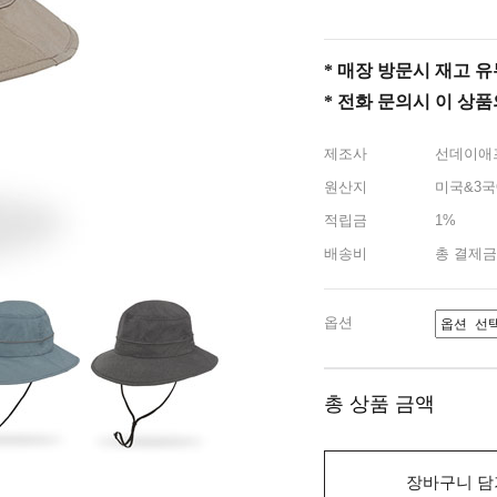
* 매장 방문시 재고 유무 
* 전화 문의시 이 상
제조사
선데이애
원산지
미국&3국
적립금
1%
배송비
총 결제금
옵션
총 상품 금액
장바구니 담