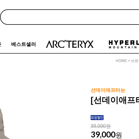
존
베스트셀러
HOME
>
브랜
선데이애프터눈
[선데이애프
39,000원
39,000
원