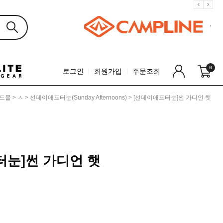
0
로그인
회원가입
주문조회
드몰
>
ㅅ
>
선데이애프터눈(Sunday Afternoons)
> [선데이애프터눈]썬 가디언 햇
터눈]썬 가디언 햇