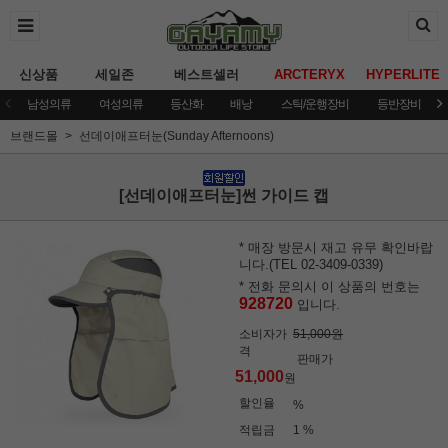
신상품
세일존
베스트셀러
ARCTERYX
HYPERLITE
남성의류
여성의류
등산화
배낭
스틱/운행장비
등반장비
브랜드몰
선데이애프터눈(Sunday Afternoons)
[선데이애프터눈]썬 가이드 캡
* 매장 방문시 재고 유무 확인바랍
니다.(TEL 02-3409-0339)
* 전화 문의시 이 상품의 번호는
928720
입니다.
소비자가
51,000원
격
판매가
51,000
원
할인율
%
적립금
1 %