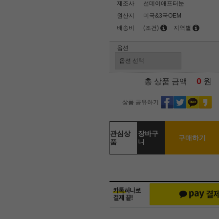
제조사
선데이애프터눈
원산지
미국&3국OEM
배송비
(조건)
지역별
옵션
0
원
총 상품 금액
상품 공유하기
관심상
장바구
구매하기
품
니