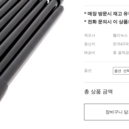
* 매장 방문시 재고 유무 
* 전화 문의시 이 상
제조사
헬리녹스
원산지
한국&3국
배송비
총 결제금
옵션
총 상품 금액
장바구니 담