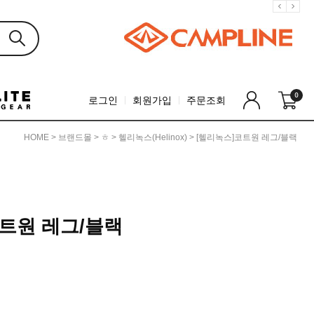
0
로그인
회원가입
주문조회
HOME
>
브랜드몰
>
ㅎ
>
헬리녹스(Helinox)
> [헬리녹스]코트원 레그/블랙
트원 레그/블랙