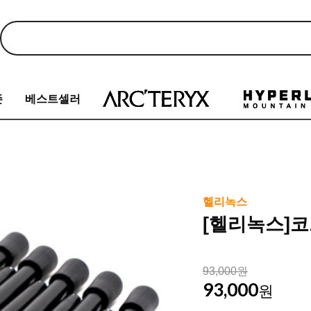
존
베스트셀러
헬리녹스
[헬리녹스]코
93,000원
93,000
원