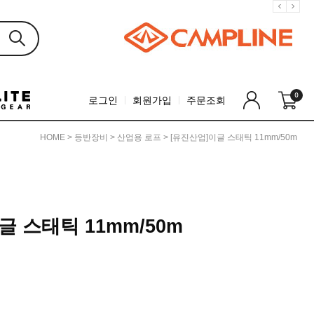
0
로그인
회원가입
주문조회
HOME
>
등반장비
>
산업용 로프
> [유진산업]이글 스태틱 11mm/50m
글 스태틱 11mm/50m