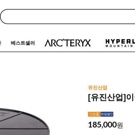
존
베스트셀러
유진산업
[유진산업]이
185,000
원