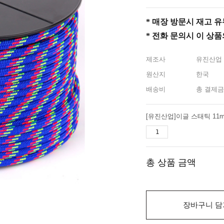
* 매장 방문시 재고 유무 
* 전화 문의시 이 상
제조사
유진산업
원산지
한국
배송비
총 결제금
[유진산업]이글 스태틱 11m
총 상품 금액
장바구니 담