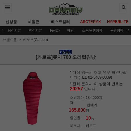
신상품
세일존
베스트셀러
ARCTERYX
HYPERLITE
남성의류
여성의류
등산화
배낭
스틱/운행장비
등반장비
브랜드몰
카로프(Carope)
[카로프]롯지 700 오리털침낭
* 매장 방문시 재고 유무 확인바랍
니다.(TEL 02-3409-0339)
* 전화 문의시 이 상품의 번호는
20257
입니다.
소비자가
184,000원
격
판매가
165,600
원
10
할인율
%
제조사
카로프