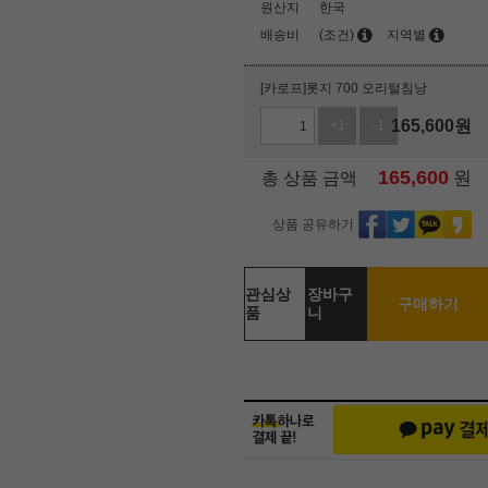
원산지
한국
배송비
(조건)
지역별
[카로프]롯지 700 오리털침낭
165,600
원
+1
-1
165,600
원
총 상품 금액
상품 공유하기
관심상
장바구
구매하기
품
니