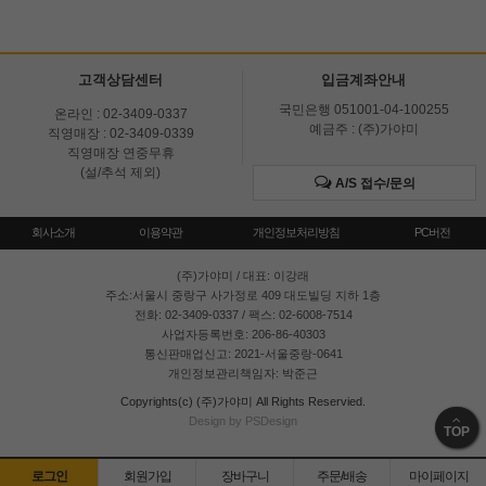
고객상담센터
입금계좌안내
국민은행 051001-04-100255
온라인 : 02-3409-0337
예금주 : (주)가야미
직영매장 : 02-3409-0339
직영매장 연중무휴
(설/추석 제외)
A/S 접수/문의
회사소개
이용약관
개인정보처리방침
PC버전
(주)가야미
/ 대표: 이강래
주소:서울시 중랑구 사가정로 409 대도빌딩 지하 1층
전화: 02-3409-0337 / 팩스: 02-6008-7514
사업자등록번호: 206-86-40303
통신판매업신고: 2021-서울중랑-0641
개인정보관리책임자: 박준근
Copyrights(c) (주)가야미 All Rights Reservied.
Design by PSDesign
TOP
로그인
회원가입
장바구니
주문/배송
마이페이지