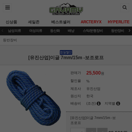
신상품
세일존
베스트셀러
ARCTERYX
HYPERLITE
남성의류
여성의류
등산화
배낭
스틱/운행장비
등반장비
등반장비
[유진산업]이글 7mm/15m -보조로프
25,500
판매가
원
할인율
%
제조사
유진산업
원산지
한국
배송비
(조건)
지역별
[유진산업]이글 7mm/15m -보
조로프