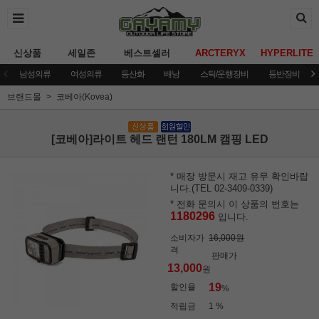
신상품
세일존
베스트셀러
ARCTERYX
HYPERLITE
남성의류
여성의류
등산화
배낭
스틱/운행장비
등반장비
브랜드몰
코베아(Kovea)
[코베아]라이트 헤드 랜턴 180LM 캠핑 LED
* 매장 방문시 재고 유무 확인바랍
니다.(TEL 02-3409-0339)
* 전화 문의시 이 상품의 번호는
1180296
입니다.
소비자가
16,000원
격
판매가
13,000
원
19
할인율
%
적립금
1 %