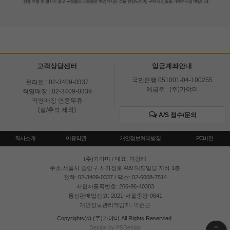
고객상담센터
입금계좌안내
국민은행 051001-04-100255
온라인 : 02-3409-0337
예금주 : (주)가야미
직영매장 : 02-3409-0339
직영매장 연중무휴
(설/추석 제외)
A/S 접수/문의
회사소개
이용약관
개인정보처리방침
PC버전
(주)가야미
/ 대표: 이강래
주소:서울시 중랑구 사가정로 409 대도빌딩 지하 1층
전화: 02-3409-0337 / 팩스: 02-6008-7514
사업자등록번호: 206-86-40303
통신판매업신고: 2021-서울중랑-0641
개인정보관리책임자: 박준근
Copyrights(c) (주)가야미 All Rights Reservied.
Design by PSDesign