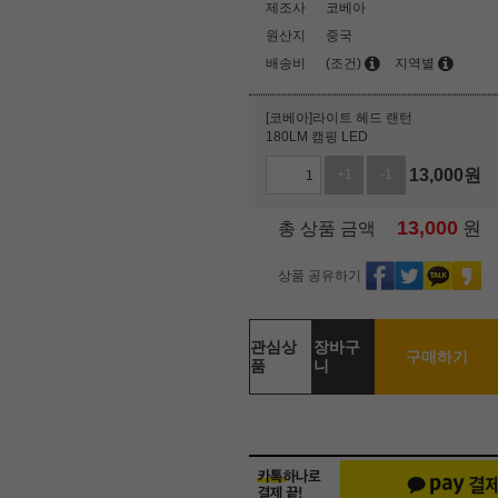
제조사
코베아
원산지
중국
배송비
(조건)
지역별
[코베아]라이트 헤드 랜턴
180LM 캠핑 LED
13,000
원
+1
-1
13,000
원
총 상품 금액
상품 공유하기
관심상
장바구
구매하기
품
니