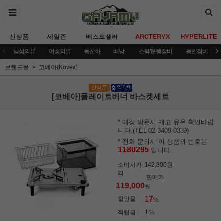
신상품
세일존
베스트셀러
ARCTERYX
HYPERLITE
남성의류
여성의류
등산화
배낭
스틱/운행장비
등반장비
브랜드몰
코베아(Kovea)
[코베아]플레이트버너 바스켓세트
* 매장 방문시 재고 유무 확인바랍
니다.(TEL 02-3409-0339)
* 전화 문의시 이 상품의 번호는
1180295
입니다.
소비자가
142,800원
격
판매가
119,000
원
17
할인율
%
적립금
1 %