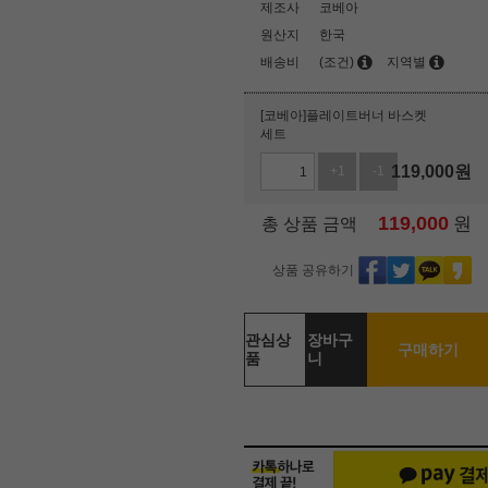
제조사
코베아
원산지
한국
배송비
(조건)
지역별
[코베아]플레이트버너 바스켓
세트
119,000
원
+1
-1
119,000
원
총 상품 금액
상품 공유하기
관심상
장바구
구매하기
품
니