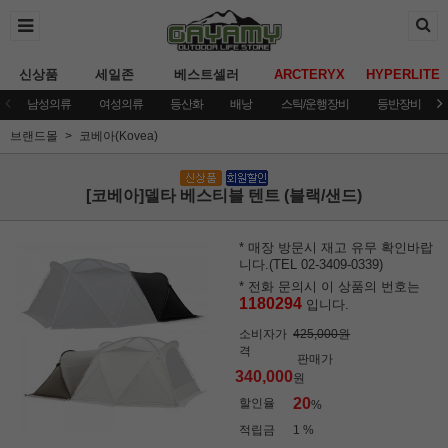
신상품
세일존
베스트셀러
ARCTERYX
HYPERLITE
남성의류
여성의류
등산화
배낭
스틱/운행장비
등반장비
브랜드몰
코베아(Kovea)
[코베아]델타 베스티블 텐트 (블랙/샌드)
* 매장 방문시 재고 유무 확인바랍
니다.(TEL 02-3409-0339)
* 전화 문의시 이 상품의 번호는
1180294
입니다.
소비자가
425,000원
격
판매가
340,000
원
20
할인율
%
적립금
1 %