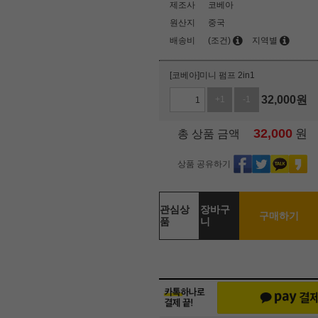
제조사
코베아
원산지
중국
배송비
(조건)
지역별
[코베아]미니 펌프 2in1
32,000
원
+1
-1
32,000
원
총 상품 금액
상품 공유하기
관심상
장바구
구매하기
품
니