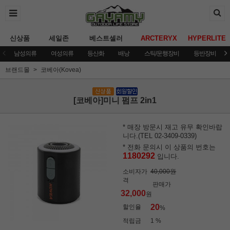
신상품
세일존
베스트셀러
ARCTERYX
HYPERLITE
남성의류
여성의류
등산화
배낭
스틱/운행장비
등반장비
브랜드몰
코베아(Kovea)
[코베아]미니 펌프 2in1
* 매장 방문시 재고 유무 확인바랍
니다.(TEL 02-3409-0339)
* 전화 문의시 이 상품의 번호는
1180292
입니다.
소비자가
40,000원
격
판매가
32,000
원
20
할인율
%
적립금
1 %