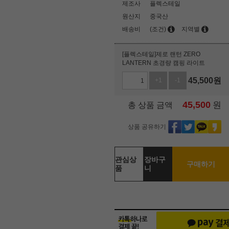
제조사
플렉스테일
원산지
중국산
배송비
(조건)
지역별
[플렉스테일]제로 랜턴 ZERO
LANTERN 초경량 캠핑 라이트
45,500
원
+1
-1
45,500
원
총 상품 금액
상품 공유하기
관심상
장바구
구매하기
품
니