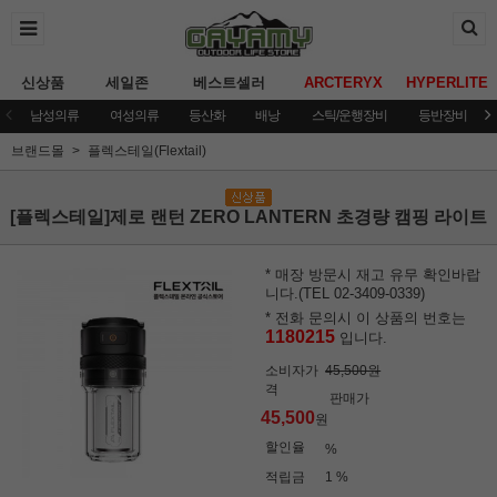
신상품
세일존
베스트셀러
ARCTERYX
HYPERLITE
남성의류
여성의류
등산화
배낭
스틱/운행장비
등반장비
브랜드몰
플렉스테일(Flextail)
[플렉스테일]제로 랜턴 ZERO LANTERN 초경량 캠핑 라이트
* 매장 방문시 재고 유무 확인바랍
니다.(TEL 02-3409-0339)
* 전화 문의시 이 상품의 번호는
1180215
입니다.
소비자가
45,500원
격
판매가
45,500
원
할인율
%
적립금
1 %