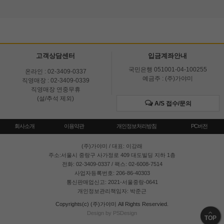
고객상담센터
입금계좌안내
국민은행 051001-04-100255
온라인 : 02-3409-0337
예금주 : (주)가야미
직영매장 : 02-3409-0339
직영매장 연중무휴
(설/추석 제외)
A/S 접수/문의
회사소개
이용약관
개인정보처리방침
PC버전
(주)가야미
/ 대표: 이강래
주소:서울시 중랑구 사가정로 409 대도빌딩 지하 1층
전화: 02-3409-0337 / 팩스: 02-6008-7514
사업자등록번호: 206-86-40303
통신판매업신고: 2021-서울중랑-0641
개인정보관리책임자: 박준근
Copyrights(c) (주)가야미 All Rights Reservied.
Design by PSDesign
TOP