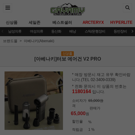
신상품
세일존
베스트셀러
ARCTERYX
HYPERLITE
남성의류
여성의류
등산화
배낭
스틱/운행장비
등반장비
브랜드몰
아베나키(Abenaki)
[아베나키]터보 에어건 V2 PRO
* 매장 방문시 재고 유무 확인바랍
니다.(TEL 02-3409-0339)
* 전화 문의시 이 상품의 번호는
1180164
입니다.
소비자가
65,000원
격
판매가
65,000
원
할인율
%
적립금
1 %