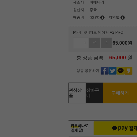
제조사
아베나키
원산지
중국
배송비
(조건)
지역별
[아베나키]터보 에어건 V2 PRO
65,000
원
+1
-1
65,000
원
총 상품 금액
상품 공유하기
관심상
장바구
구매하기
품
니