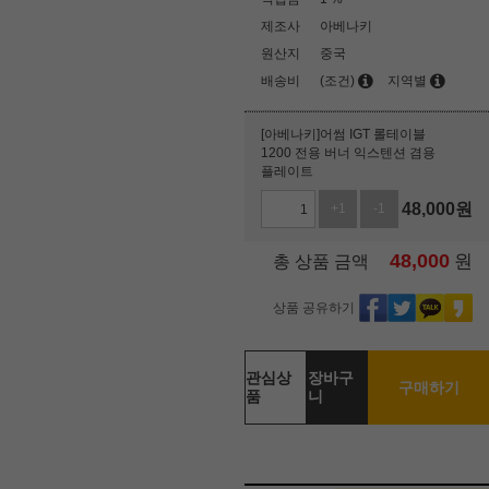
제조사
아베나키
원산지
중국
배송비
(조건)
지역별
[아베나키]어썸 IGT 롤테이블
1200 전용 버너 익스텐션 겸용
플레이트
48,000
원
+1
-1
48,000
원
총 상품 금액
상품 공유하기
관심상
장바구
구매하기
품
니