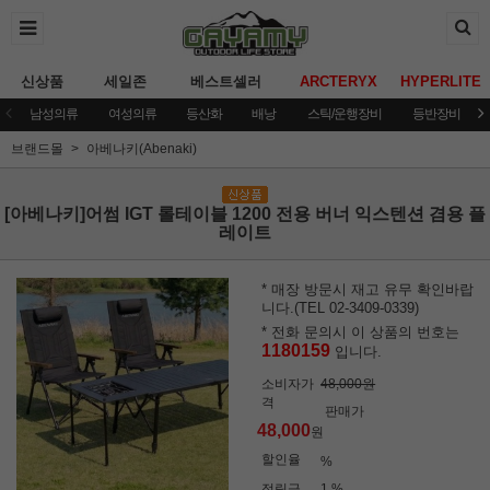
신상품
세일존
베스트셀러
ARCTERYX
HYPERLITE
남성의류
여성의류
등산화
배낭
스틱/운행장비
등반장비
브랜드몰
아베나키(Abenaki)
[아베나키]어썸 IGT 롤테이블 1200 전용 버너 익스텐션 겸용 플
레이트
* 매장 방문시 재고 유무 확인바랍
니다.(TEL 02-3409-0339)
* 전화 문의시 이 상품의 번호는
1180159
입니다.
소비자가
48,000원
격
판매가
48,000
원
할인율
%
적립금
1 %