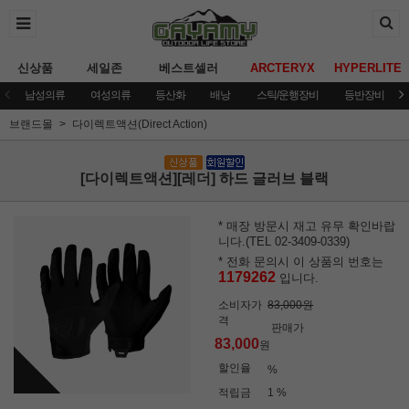
신상품
세일존
베스트셀러
ARCTERYX
HYPERLITE
남성의류
여성의류
등산화
배낭
스틱/운행장비
등반장비
브랜드몰
다이렉트액션(Direct Action)
[다이렉트액션][레더] 하드 글러브 블랙
* 매장 방문시 재고 유무 확인바랍
니다.(TEL 02-3409-0339)
* 전화 문의시 이 상품의 번호는
1179262
입니다.
소비자가
83,000원
격
판매가
83,000
원
할인율
%
적립금
1 %