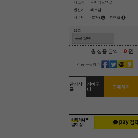
제조사
다이렉트액션
원산지
베트남
배송비
(조건)
지역별
옵션
0
원
총 상품 금액
상품 공유하기
관심상
장바구
구매하기
품
니