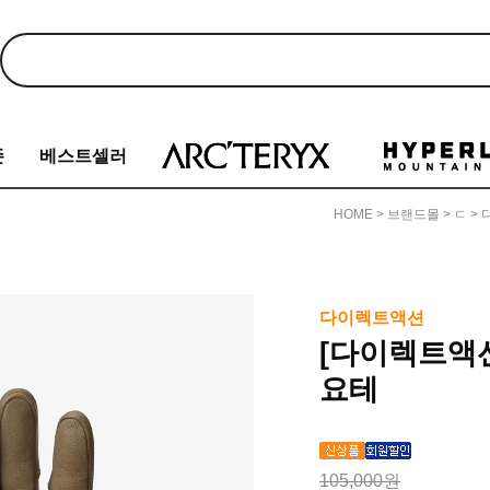
존
베스트셀러
HOME
>
브랜드몰
>
ㄷ
>
다
다이렉트액션
[다이렉트액
요테
105,000원