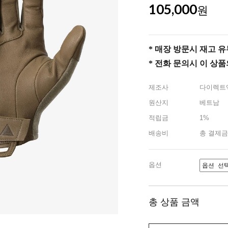
105,000
원
* 매장 방문시 재고 유무 
* 전화 문의시 이 상
제조사
다이렉트
원산지
베트남
적립금
1%
배송비
총 결제금
옵션
총 상품 금액