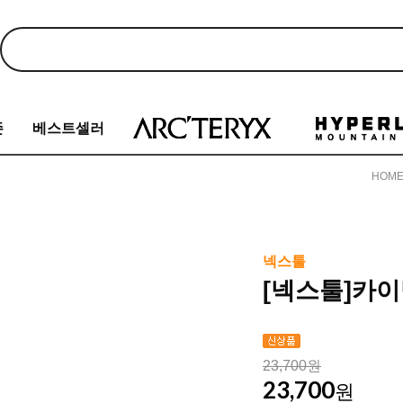
존
베스트셀러
HOM
넥스툴
[넥스툴]카이덱스
23,700원
23,700
원