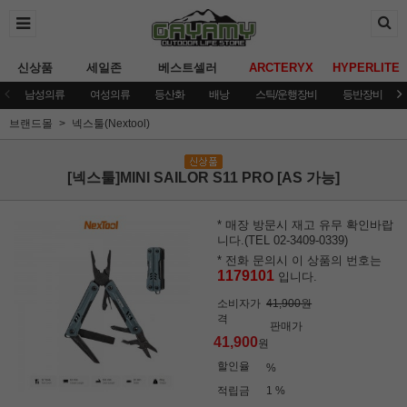
신상품
세일존
베스트셀러
ARCTERYX
HYPERLITE
남성의류
여성의류
등산화
배낭
스틱/운행장비
등반장비
브랜드몰
넥스툴(Nextool)
[넥스툴]MINI SAILOR S11 PRO [AS 가능]
* 매장 방문시 재고 유무 확인바랍
니다.(TEL 02-3409-0339)
* 전화 문의시 이 상품의 번호는
1179101
입니다.
소비자가
41,900원
격
판매가
41,900
원
할인율
%
적립금
1 %