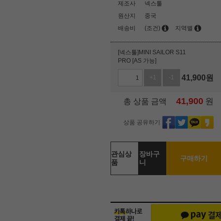
제조사
넥스툴
원산지
중국
배송비
(조건)
지역별
[넥스툴]MINI SAILOR S11
PRO [AS 가능]
41,900
원
+1
-1
41,900
원
총 상품 금액
상품 공유하기
관심상
장바구
구매하기
품
니