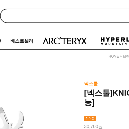
존
베스트셀러
HOME
>
브
넥스툴
[넥스툴]KNI
능]
30,700원