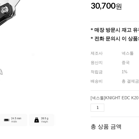
30,700
원
* 매장 방문시 재고 유무 
* 전화 문의시 이 상
제조사
넥스툴
원산지
중국
적립금
1%
배송비
총 결제금
총 상품 금액