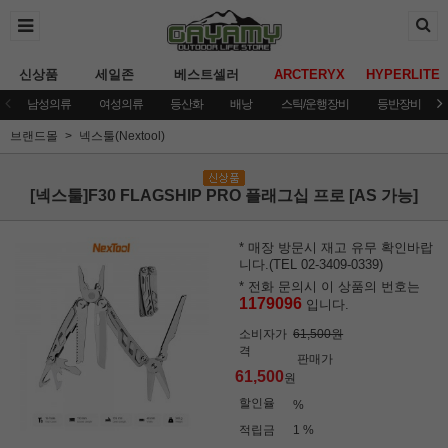
신상품
세일존
베스트셀러
ARCTERYX
HYPERLITE
남성의류
여성의류
등산화
배낭
스틱/운행장비
등반장비
브랜드몰
넥스툴(Nextool)
[넥스툴]F30 FLAGSHIP PRO 플래그십 프로 [AS 가능]
* 매장 방문시 재고 유무 확인바랍
니다.(TEL 02-3409-0339)
* 전화 문의시 이 상품의 번호는
1179096
입니다.
소비자가
61,500원
격
판매가
61,500
원
할인율
%
적립금
1 %