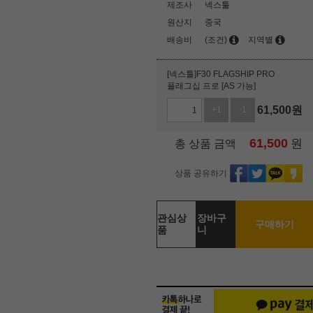
제조사
넥스툴
원산지
중국
배송비
(조건)
지역별
[넥스툴]F30 FLAGSHIP PRO
플래그십 프로 [AS 가능]
61,500
원
+1
-1
61,500
원
총 상품 금액
상품 공유하기
관심상
장바구
구매하기
품
니