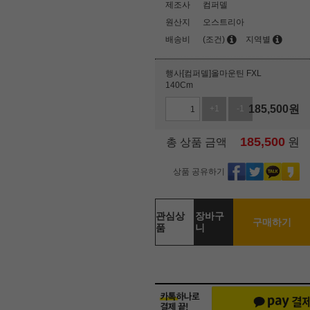
제조사
컴퍼델
원산지
오스트리아
배송비
(조건)
지역별
행사[컴퍼델]올마운틴 FXL
140Cm
185,500
원
+1
-1
185,500
원
총 상품 금액
상품 공유하기
관심상
장바구
구매하기
품
니