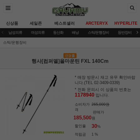
신상품
세일존
베스트셀러
ARCTERYX
HYPERLITE
남성의류
여성의류
등산화
배낭
스틱/운행장비
등반장비
스틱/운행장비
행사[컴퍼델]올마운틴 FXL 140Cm
* 매장 방문시 재고 유무 확인바랍
니다.(TEL 02-3409-0339)
* 전화 문의시 이 상품의 번호는
1178940
입니다.
소비자가
265,000원
격
판매가
185,500
원
30
할인율
%
적립금
1 %