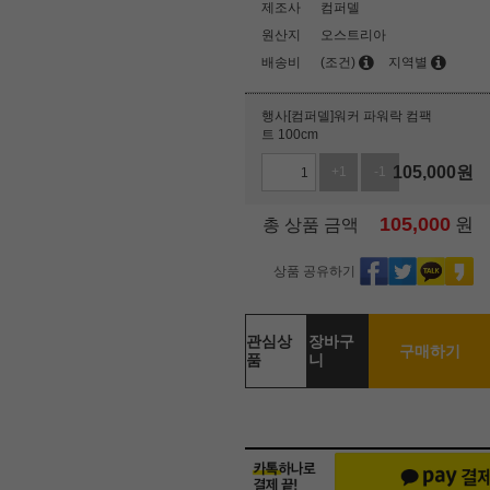
제조사
컴퍼델
원산지
오스트리아
배송비
(조건)
지역별
행사[컴퍼델]워커 파워락 컴팩
트 100cm
105,000
원
+1
-1
105,000
원
총 상품 금액
상품 공유하기
관심상
장바구
구매하기
품
니