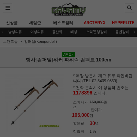
신상품
세일존
베스트셀러
ARCTERYX
HYPERLITE
남성의류
여성의류
등산화
배낭
스틱/운행장비
등반장비
브랜드몰
컴퍼델(Komperdell)
행사[컴퍼델]워커 파워락 컴팩트 100cm
* 매장 방문시 재고 유무 확인바랍
니다.(TEL 02-3409-0339)
* 전화 문의시 이 상품의 번호는
1178896
입니다.
소비자가
150,000원
격
판매가
105,000
원
30
할인율
%
적립금
1 %