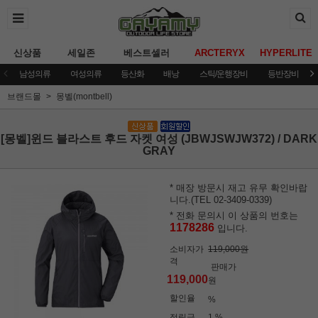
신상품
세일존
베스트셀러
ARCTERYX
HYPERLITE
남성의류
여성의류
등산화
배낭
스틱/운행장비
등반장비
브랜드몰
몽벨(montbell)
[몽벨]윈드 블라스트 후드 자켓 여성 (JBWJSWJW372) / DARK
GRAY
* 매장 방문시 재고 유무 확인바랍
니다.(TEL 02-3409-0339)
* 전화 문의시 이 상품의 번호는
1178286
입니다.
소비자가
119,000원
격
판매가
119,000
원
할인율
%
적립금
1 %