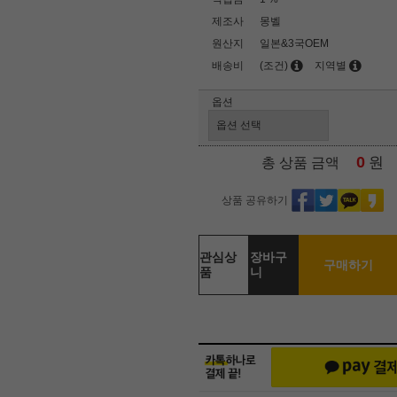
제조사
몽벨
원산지
일본&3국OEM
배송비
(조건)
지역별
옵션
0
원
총 상품 금액
상품 공유하기
관심상
장바구
구매하기
품
니