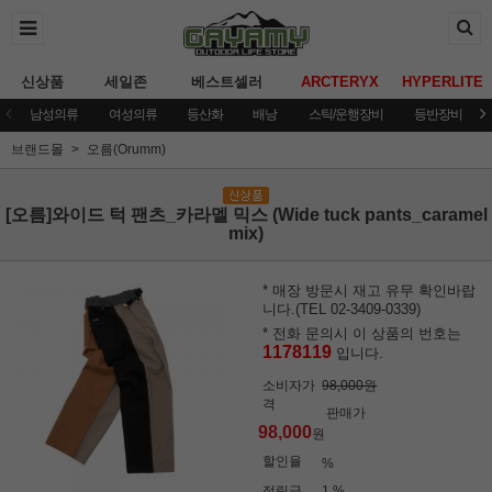
신상품
세일존
베스트셀러
ARCTERYX
HYPERLITE
남성의류
여성의류
등산화
배낭
스틱/운행장비
등반장비
브랜드몰
오름(Orumm)
[오름]와이드 턱 팬츠_카라멜 믹스 (Wide tuck pants_caramel
mix)
* 매장 방문시 재고 유무 확인바랍
니다.(TEL 02-3409-0339)
* 전화 문의시 이 상품의 번호는
1178119
입니다.
소비자가
98,000원
격
판매가
98,000
원
할인율
%
적립금
1 %