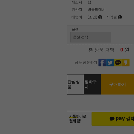
제조사
랩
원산지
방글라데시
배송비
(조건)
지역별
옵션
0
원
총 상품 금액
상품 공유하기
관심상
장바구
구매하기
품
니