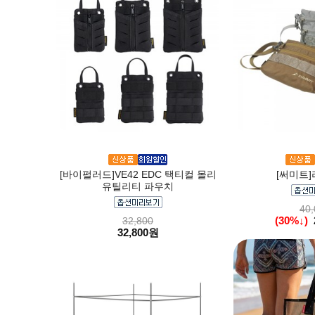
[바이펄러드]VE42 EDC 택티컬 몰리
[써미트]
유틸리티 파우치
40,
(30%↓)
32,800
32,800원