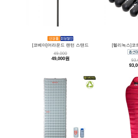
[코베아]어라운드 랜턴 스탠드
[헬리녹스]코
49,000
49,000원
93,
93,