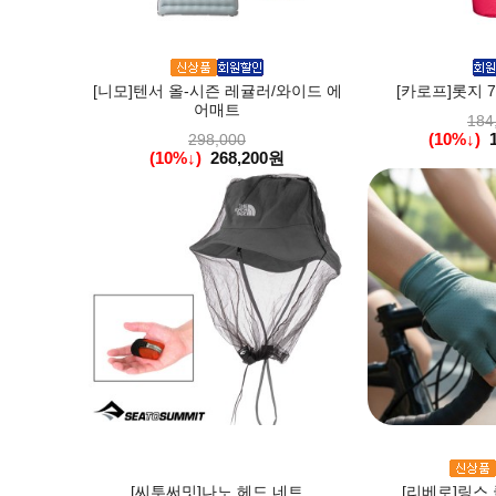
[니모]텐서 올-시즌 레귤러/와이드 에
[카로프]롯지 
어매트
184
(10%↓)
298,000
(10%↓)
268,200원
[씨투써밋]나노 헤드 네트
[리베로]링스