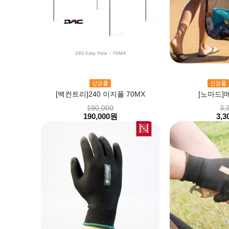
[백컨트리]240 이지폴 70MX
[노마드]
190,000
3,
190,000원
3,3