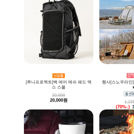
[루나프로젝트]백 에어 메쉬 패드 엑
행사[스노우라인]새
스 스몰
20,000
20,000원
1,22
(70%↓)