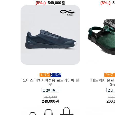
(5%↓)
549,000원
(5%↓)
5
[노터스]미치1 여성용 로드러닝화 블
[베드락]마운틴 클
루
Gr
249,000
260
249,000원
260,