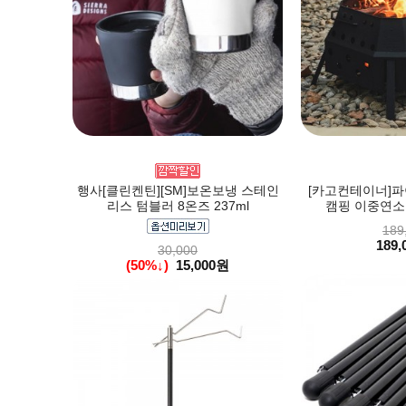
행사[클린켄틴][SM]보온보냉 스테인
[카고컨테이너]파
리스 텀블러 8온즈 237ml
캠핑 이중연소 
189
189,
30,000
(50%↓)
15,000원