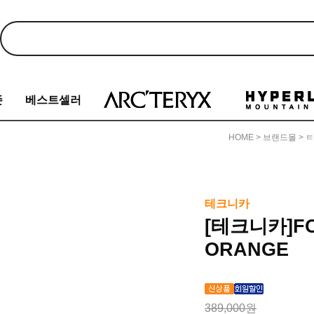
존
베스트셀러
HOME
>
브랜드몰
>
ㅌ
테크니카
[테크니카]FOR
ORANGE
389,000원