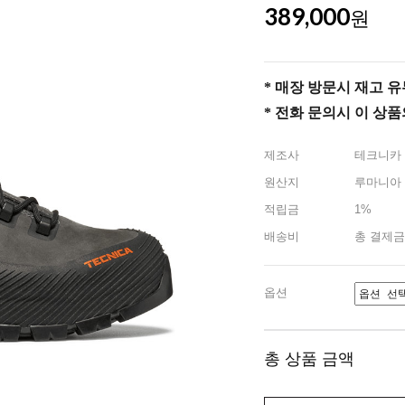
389,000
원
* 매장 방문시 재고 유무 
* 전화 문의시 이 상
제조사
테크니카
원산지
루마니아
적립금
1%
배송비
총 결제금
옵션
총 상품 금액