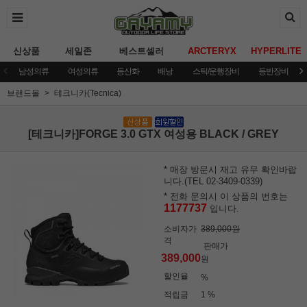
신상품
세일존
베스트셀러
ARCTERYX
HYPERLITE
남성의류
여성의류
등산화
배낭
스틱/운행장비
등반장비
브랜드몰
테크니카(Tecnica)
[테크니카]FORGE 3.0 GTX 여성용 BLACK / GREY
* 매장 방문시 재고 유무 확인바랍
니다.(TEL 02-3409-0339)
* 전화 문의시 이 상품의 번호는
1177737
입니다.
소비자가
389,000원
격
판매가
389,000
원
할인율
%
적립금
1 %