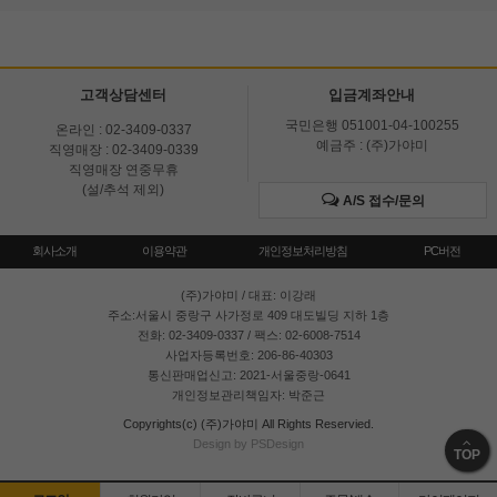
고객상담센터
입금계좌안내
국민은행 051001-04-100255
온라인 : 02-3409-0337
예금주 : (주)가야미
직영매장 : 02-3409-0339
직영매장 연중무휴
(설/추석 제외)
A/S 접수/문의
회사소개
이용약관
개인정보처리방침
PC버전
(주)가야미
/ 대표: 이강래
주소:서울시 중랑구 사가정로 409 대도빌딩 지하 1층
전화: 02-3409-0337 / 팩스: 02-6008-7514
사업자등록번호: 206-86-40303
통신판매업신고: 2021-서울중랑-0641
개인정보관리책임자: 박준근
Copyrights(c) (주)가야미 All Rights Reservied.
Design by PSDesign
TOP