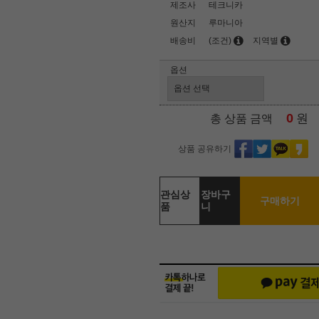
제조사
테크니카
원산지
루마니아
배송비
(조건)
지역별
옵션
0
원
총 상품 금액
상품 공유하기
관심상
장바구
구매하기
품
니