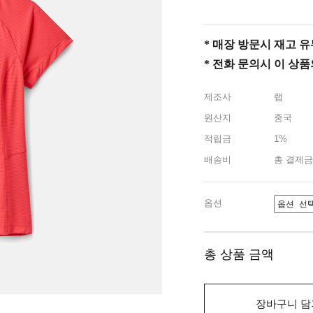
* 매장 방문시 재고 유무 
* 전화 문의시 이 상
제조사
랩
원산지
중국
적립금
1%
배송비
총 결제금
옵션
총 상품 금액
장바구니 담