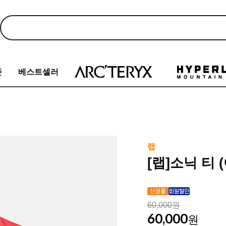
존
베스트셀러
랩
[랩]소닉 티 (여
60,000원
60,000
원