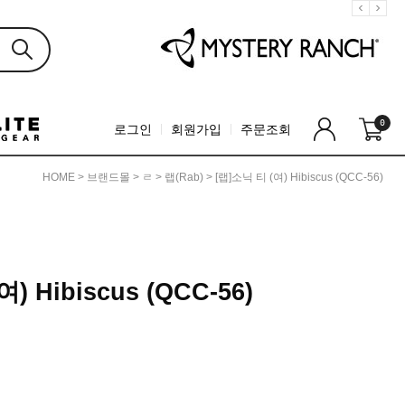
0
로그인
회원가입
주문조회
HOME
>
브랜드몰
>
ㄹ
>
랩(Rab)
> [랩]소닉 티 (여) Hibiscus (QCC-56)
) Hibiscus (QCC-56)