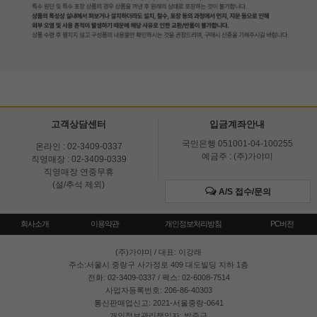
고객상담센터
입금계좌안내
국민은행 051001-04-100255
온라인 : 02-3409-0337
예금주 : (주)가야미
직영매장 : 02-3409-0339
직영매장 연중무휴
(설/추석 제외)
A/S 접수/문의
회사소개
이용약관
개인정보처리방침
PC버전
(주)가야미
/ 대표: 이강래
주소:서울시 중랑구 사가정로 409 대도빌딩 지하 1층
전화: 02-3409-0337 / 팩스: 02-6008-7514
사업자등록번호: 206-86-40303
통신판매업신고: 2021-서울중랑-0641
개인정보관리책임자: 박준근