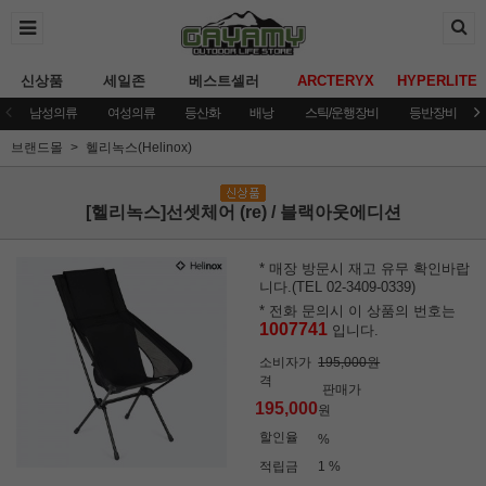
신상품
세일존
베스트셀러
ARCTERYX
HYPERLITE
남성의류
여성의류
등산화
배낭
스틱/운행장비
등반장비
브랜드몰
헬리녹스(Helinox)
[헬리녹스]선셋체어 (re) / 블랙아웃에디션
* 매장 방문시 재고 유무 확인바랍
니다.(TEL 02-3409-0339)
* 전화 문의시 이 상품의 번호는
1007741
입니다.
소비자가
195,000원
격
판매가
195,000
원
할인율
%
적립금
1 %