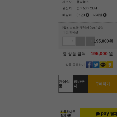
제조사
헬리녹스
원산지
한국&3국OEM
배송비
(조건)
지역별
[헬리녹스]선셋체어 (re) / 블랙
아웃에디션
195,000
원
+1
-1
195,000
원
총 상품 금액
상품 공유하기
관심상
장바구
구매하기
품
니