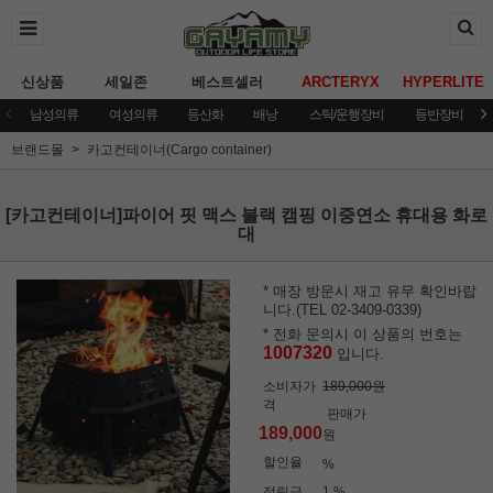
신상품
세일존
베스트셀러
ARCTERYX
HYPERLITE
남성의류
여성의류
등산화
배낭
스틱/운행장비
등반장비
브랜드몰
카고컨테이너(Cargo container)
[카고컨테이너]파이어 핏 맥스 블랙 캠핑 이중연소 휴대용 화로
대
* 매장 방문시 재고 유무 확인바랍
니다.(TEL 02-3409-0339)
* 전화 문의시 이 상품의 번호는
1007320
입니다.
소비자가
189,000원
격
판매가
189,000
원
할인율
%
적립금
1 %