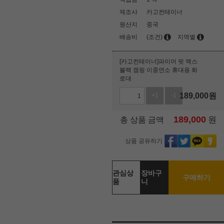
제조사
카고컨테이너
원산지
중국
배송비
(조건)
지역별
[카고컨테이너]파이어 핏 맥스
블랙 캠핑 이중연소 휴대용 화
로대
189,000
원
+1
-1
189,000
원
총 상품 금액
상품 공유하기
관심상
장바구
구매하기
품
니