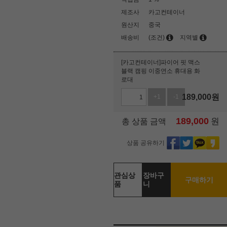
제조사
카고컨테이너
원산지
중국
배송비
(조건)
지역별
[카고컨테이너]파이어 핏 맥스
블랙 캠핑 이중연소 휴대용 화
로대
189,000
원
+1
-1
189,000
원
총 상품 금액
상품 공유하기
관심상
장바구
구매하기
품
니