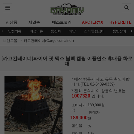
신상품
세일존
베스트셀러
ARCTERYX
HYPERLITE
남성의류
여성의류
등산화
배낭
스틱/운행장비
등반장비
브랜드몰
카고컨테이너(Cargo container)
[카고컨테이너]파이어 핏 맥스 블랙 캠핑 이중연소 휴대용 화로
대
* 매장 방문시 재고 유무 확인바랍
니다.(TEL 02-3409-0339)
* 전화 문의시 이 상품의 번호는
1007320
입니다.
소비자가
189,000원
격
판매가
189,000
원
할인율
%
적립금
1 %