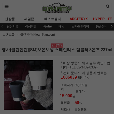
신상품
세일존
베스트셀러
ARCTERYX
HYPERLITE
남성의류
여성의류
등산화
배낭
스틱/운행장비
등반장비
브랜드몰
클린켄텐(Klean Kanteen)
행사[클린켄틴][SM]보온보냉 스테인리스 텀블러 8온즈 237ml
* 매장 방문시 재고 유무 확인바랍
니다.(TEL 02-3409-0339)
* 전화 문의시 이 상품의 번호는
1006039
입니다.
소비자가
30,000원
격
판매가
15,000
원
50
할인율
%
제조사
클린켄틴