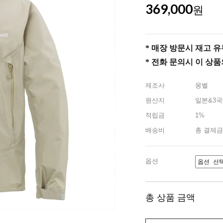
369,000
원
* 매장 방문시 재고 유무 
* 전화 문의시 이 상
제조사
몽벨
원산지
일본&3국
적립금
1%
배송비
총 결제금
옵션
총 상품 금액