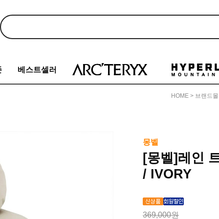
존
베스트셀러
HOME
>
브랜드몰
몽벨
[몽벨]레인 트
/ IVORY
369,000원