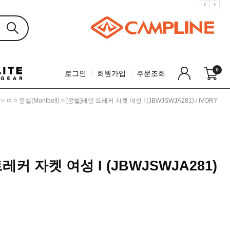
0
로그인
회원가입
주문조회
>
ㅁ
>
몽벨(montbell)
> [몽벨]레인 트레커 자켓 여성 I (JBWJSWJA281) / IVORY
레커 자켓 여성 I (JBWJSWJA281)