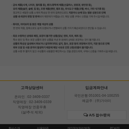
고객상담센터
입금계좌안내
국민은행 051001-04-100255
온라인 : 02-3409-0337
예금주 : (주)가야미
직영매장 : 02-3409-0339
직영매장 연중무휴
(설/추석 제외)
A/S 접수/문의
회사소개
이용약관
개인정보처리방침
PC버전