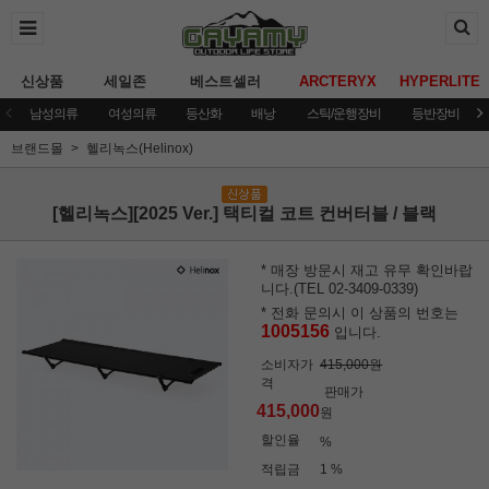
신상품
세일존
베스트셀러
ARCTERYX
HYPERLITE
남성의류
여성의류
등산화
배낭
스틱/운행장비
등반장비
브랜드몰
헬리녹스(Helinox)
[헬리녹스][2025 Ver.] 택티컬 코트 컨버터블 / 블랙
* 매장 방문시 재고 유무 확인바랍
니다.(TEL 02-3409-0339)
* 전화 문의시 이 상품의 번호는
1005156
입니다.
소비자가
415,000원
격
판매가
415,000
원
할인율
%
적립금
1 %