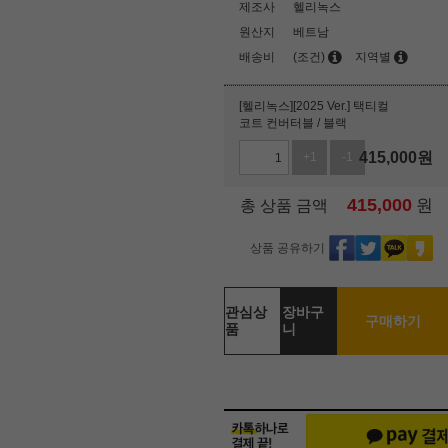
제조사
헬리녹스
원산지
베트남
배송비
(조건)
지역별
[헬리녹스][2025 Ver.] 택티컬
코트 컨버터블 / 블랙
415,000
원
+1
-1
415,000
원
총 상품 금액
상품 공유하기
관심상
장바구
구매하기
품
니