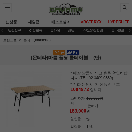
신상품
세일존
베스트셀러
ARCTERYX
HYPERLITE
남성의류
여성의류
등산화
배낭
스틱/운행장비
등반장비
브랜드몰
몬테라(monterra)
[몬테라]마름 폴딩 롤테이블 L (탄)
* 매장 방문시 재고 유무 확인바랍
니다.(TEL 02-3409-0339)
* 전화 문의시 이 상품의 번호는
1004873
입니다.
소비자가
169,000원
격
판매가
169,000
원
할인율
%
적립금
1 %