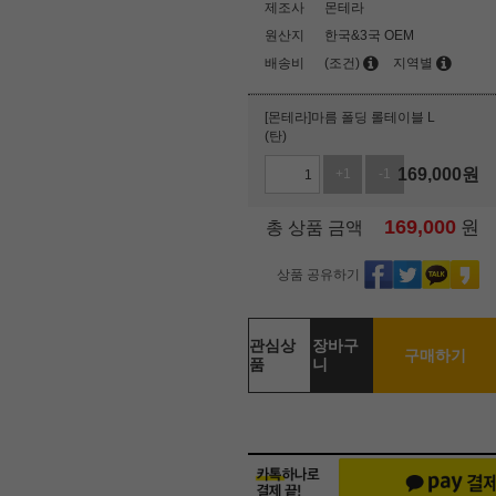
제조사
몬테라
원산지
한국&3국 OEM
배송비
(조건)
지역별
[몬테라]마름 폴딩 롤테이블 L
(탄)
169,000
원
+1
-1
169,000
원
총 상품 금액
상품 공유하기
관심상
장바구
구매하기
품
니