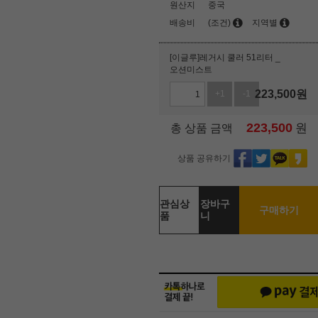
원산지
중국
배송비
(조건)
지역별
[이글루]레거시 쿨러 51리터 _
오션미스트
223,500
원
+1
-1
223,500
원
총 상품 금액
상품 공유하기
관심상
장바구
구매하기
품
니