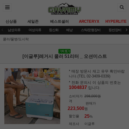
신상품
세일존
베스트셀러
ARCTERYX
HYPERLITE
남성의류
여성의류
등산화
배낭
스틱/운행장비
등반장비
쿨러/물병/도시락
[이글루]레거시 쿨러 51리터 _ 오션미스트
* 매장 방문시 재고 유무 확인바랍
니다.(TEL 02-3409-0339)
* 전화 문의시 이 상품의 번호는
1004837
입니다.
소비자가
298,000원
격
판매가
223,500
원
25
할인율
%
제조사
이글루