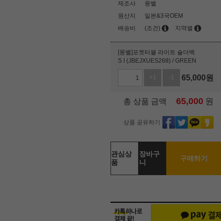
제조사
몽벨
원산지
일본&3국OEM
배송비
(조건)
지역별
[몽벨]포켓터블 라이트 숄더백
S I (JBEJXUES268) / GREEN
65,000
원
+1
-1
65,000
원
총 상품 금액
상품 공유하기
관심상
장바구
구매하기
품
니