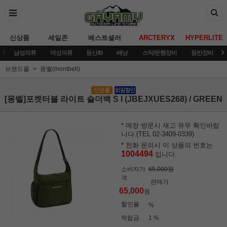
신상품
세일존
베스트셀러
ARCTERYX
HYPERLITE
남성의류
여성의류
등산화
배낭
스틱/운행장비
등반장비
브랜드몰
몽벨(montbell)
[몽벨]포켓터블 라이트 숄더백 S I (JBEJXUES268) / GREEN
* 매장 방문시 재고 유무 확인바랍
니다.(TEL 02-3409-0339)
* 전화 문의시 이 상품의 번호는
1004494
입니다.
소비자가
65,000원
격
판매가
65,000
원
할인율
%
적립금
1 %