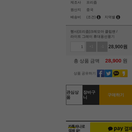
제조사
프리즘
원산지
중국
배송비
(조건)
지역별
행사[프리즘]크레모아 클립팬 /
라이트 그레이 휴대용선풍기
28,900
원
+1
-1
28,900
원
총 상품 금액
상품 공유하기
관심상
장바구
구매하기
품
니