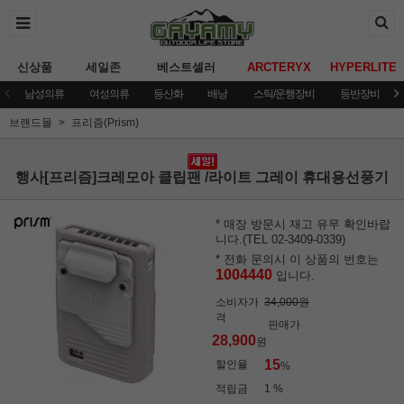
신상품
세일존
베스트셀러
ARCTERYX
HYPERLITE
남성의류
여성의류
등산화
배낭
스틱/운행장비
등반장비
브랜드몰
프리즘(Prism)
행사[프리즘]크레모아 클립팬 /라이트 그레이 휴대용선풍기
* 매장 방문시 재고 유무 확인바랍
니다.(TEL 02-3409-0339)
* 전화 문의시 이 상품의 번호는
1004440
입니다.
소비자가
34,000원
격
판매가
28,900
원
15
할인율
%
적립금
1 %