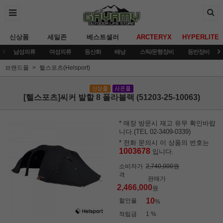
신상품
세일존
베스트셀러
ARCTERYX
HYPERLITE
남성의류
여성의류
등산화
배낭
스틱/운행장비
등반장비
브랜드몰
헬스포츠(Helsport)
[헬스포츠]씨커 발할 8 폴라블랙 (51203-25-10063)
* 매장 방문시 재고 유무 확인바랍
니다.(TEL 02-3409-0339)
* 전화 문의시 이 상품의 번호는
1003678
입니다.
소비자가
2,740,000원
격
판매가
2,466,000
원
10
할인율
%
적립금
1 %