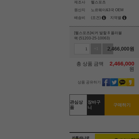
제조사
헬스포츠
원산지
노르웨이&3국 OEM
배송비
(조건)
지역별
[헬스포츠]씨커 발할 8 폴라블
랙 (51203-25-10063)
2,466,000
원
+1
-1
2,466,000
총 상품 금액
원
상품 공유하기
관심상
장바구
구매하기
품
니