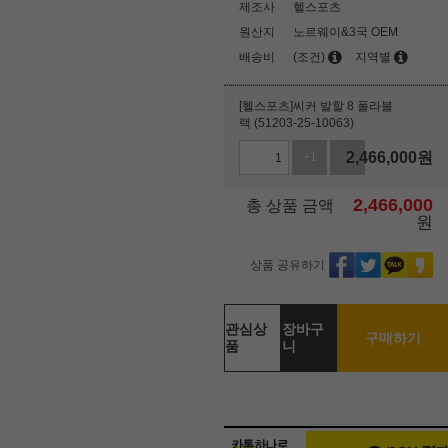
제조사
헬스포츠
원산지
노르웨이&3국 OEM
배송비
(조건)
지역별
[헬스포츠]씨커 발할 8 폴라블
랙 (51203-25-10063)
2,466,000
원
+1
-1
2,466,000
총 상품 금액
원
상품 공유하기
관심상
장바구
구매하기
품
니