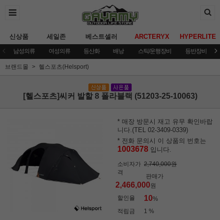
신상품
세일존
베스트셀러
ARCTERYX
HYPERLITE
남성의류
여성의류
등산화
배낭
스틱/운행장비
등반장비
브랜드몰
헬스포츠(Helsport)
[헬스포츠]씨커 발할 8 폴라블랙 (51203-25-10063)
* 매장 방문시 재고 유무 확인바랍
니다.(TEL 02-3409-0339)
* 전화 문의시 이 상품의 번호는
1003678
입니다.
소비자가
2,740,000원
격
판매가
2,466,000
원
10
할인율
%
적립금
1 %