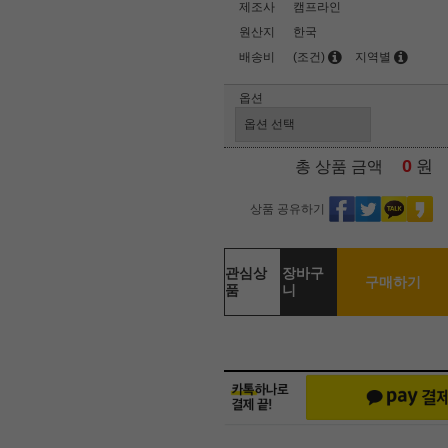
제조사
캠프라인
원산지
한국
배송비
(조건)
지역별
옵션
0
원
총 상품 금액
상품 공유하기
관심상
장바구
구매하기
품
니