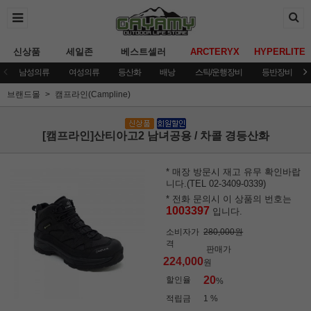
신상품
세일존
베스트셀러
ARCTERYX
HYPERLITE
남성의류
여성의류
등산화
배낭
스틱/운행장비
등반장비
브랜드몰
캠프라인(Campline)
[캠프라인]산티아고2 남녀공용 / 차콜 경등산화
* 매장 방문시 재고 유무 확인바랍
니다.(TEL 02-3409-0339)
* 전화 문의시 이 상품의 번호는
1003397
입니다.
소비자가
280,000원
격
판매가
224,000
원
20
할인율
%
적립금
1 %