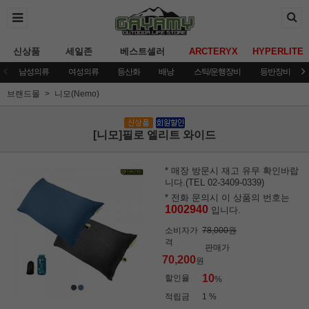
신상품
세일존
베스트셀러
ARCTERYX
HYPERLITE
남성의류
여성의류
등산화
배낭
스틱/운행장비
등반장비
브랜드몰
니모(Nemo)
[니모]필로 엘리트 와이드
* 매장 방문시 재고 유무 확인바랍
니다.(TEL 02-3409-0339)
* 전화 문의시 이 상품의 번호는
1002940
입니다.
소비자가
78,000원
격
판매가
70,200
원
10
할인율
%
적립금
1 %