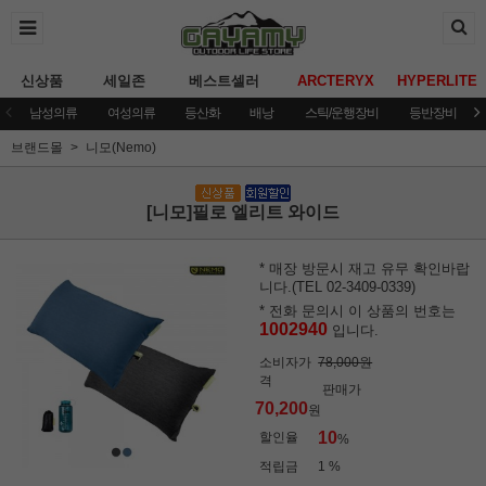
신상품
세일존
베스트셀러
ARCTERYX
HYPERLITE
남성의류
여성의류
등산화
배낭
스틱/운행장비
등반장비
브랜드몰
니모(Nemo)
[니모]필로 엘리트 와이드
* 매장 방문시 재고 유무 확인바랍
니다.(TEL 02-3409-0339)
* 전화 문의시 이 상품의 번호는
1002940
입니다.
소비자가
78,000원
격
판매가
70,200
원
10
할인율
%
적립금
1 %