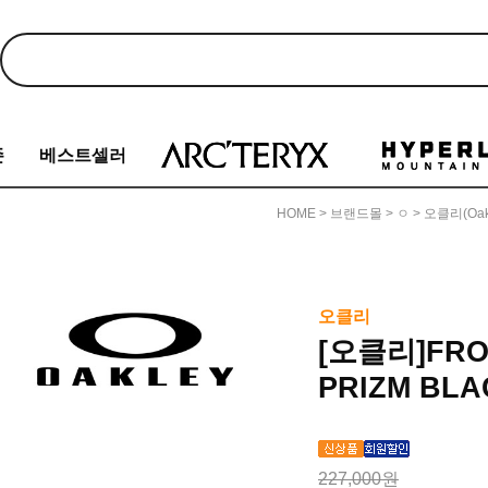
존
베스트셀러
HOME
>
브랜드몰
>
ㅇ
>
오클리(Oak
오클리
[오클리]FROG
PRIZM BLAC
227,000원