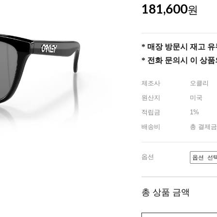
181,600
원
* 매장 방문시 재고 유무 
* 전화 문의시 이 상
제조사
오클리
원산지
미국
적립금
1%
배송비
총 결제금
옵션
총 상품 금액