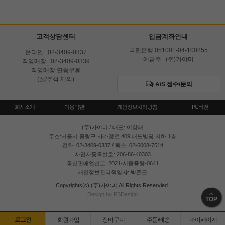
고객상담센터
입금계좌안내
국민은행 051001-04-100255
온라인 : 02-3409-0337
예금주 : (주)가야미
직영매장 : 02-3409-0339
직영매장 연중무휴
(설/추석 제외)
A/S 접수/문의
회사소개
이용약관
개인정보처리방침
PC버전
(주)가야미
/ 대표: 이강래
주소:서울시 중랑구 사가정로 409 대도빌딩 지하 1층
전화: 02-3409-0337 / 팩스: 02-6008-7514
사업자등록번호: 206-86-40303
통신판매업신고: 2021-서울중랑-0641
개인정보관리책임자: 박준근
Copyrights(c) (주)가야미 All Rights Reservied.
Design by PSDesign
TOP
로그인
회원가입
장바구니
주문/배송
마이페이지