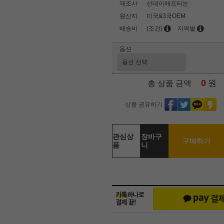
제조사
선데이애프터눈
원산지
미국&3국OEM
배송비
(조건)
지역별
옵션
0
원
총 상품 금액
상품 공유하기
관심상
장바구
구매하기
품
니