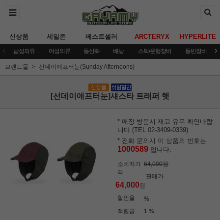
신상품
세일존
베스트셀러
ARCTERYX
HYPERLITE
남성의류
여성의류
등산화
배낭
스틱/운행장비
등반장비
브랜드몰
선데이애프터눈(Sunday Afternoons)
[선데이애프터눈]섀스타 트래퍼 햇
* 매장 방문시 재고 유무 확인바랍
니다.(TEL 02-3409-0339)
* 전화 문의시 이 상품의 번호는
1000589
입니다.
소비자가
64,000원
격
판매가
64,000
원
할인율
%
적립금
1 %