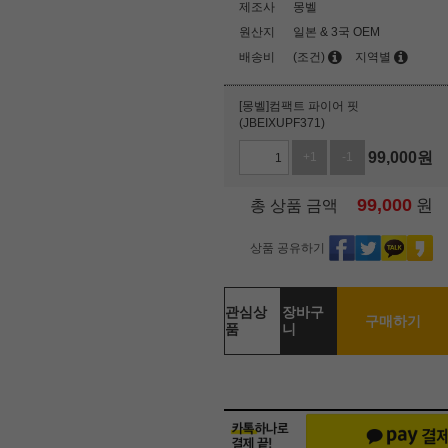
제조사
몽벨
원산지
일본 & 3국 OEM
배송비
(조건)
지역별
[몽벨]컴팩트 파이어 핏
(JBEIXUPF371)
99,000
원
+1
-1
99,000
원
총 상품 금액
상품 공유하기
관심상
장바구
구매하기
품
니