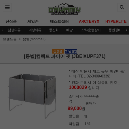
신상품
세일존
베스트셀러
ARCTERYX
HYPERLITE
남성의류
여성의류
등산화
배낭
스틱/운행장비
등반장비
브랜드몰
몽벨(montbell)
[몽벨]컴팩트 파이어 핏 (JBEIXUPF371)
* 매장 방문시 재고 유무 확인바랍
니다.(TEL 02-3409-0339)
* 전화 문의시 이 상품의 번호는
1000029
입니다.
소비자가
99,000원
격
판매가
99,000
원
할인율
%
적립금
1 %