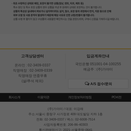
고객상담센터
입금계좌안내
국민은행 051001-04-100255
온라인 : 02-3409-0337
예금주 : (주)가야미
직영매장 : 02-3409-0339
직영매장 연중무휴
(설/추석 제외)
A/S 접수/문의
회사소개
이용약관
개인정보처리방침
PC버전
(주)가야미
/ 대표: 이강래
주소:서울시 중랑구 사가정로 409 대도빌딩 지하 1층
전화: 02-3409-0337 / 팩스: 02-6008-7514
사업자등록번호: 206-86-40303
통신판매업신고: 2021-서울중랑-0641